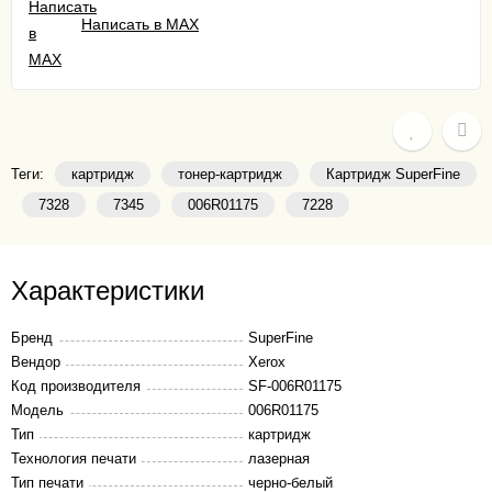
Написать в MAX
Теги:
картридж
тонер-картридж
Картридж SuperFine
7328
7345
006R01175
7228
Характеристики
Бренд
SuperFine
Вендор
Xerox
Код производителя
SF-006R01175
Модель
006R01175
Тип
картридж
Технология печати
лазерная
Тип печати
черно-белый