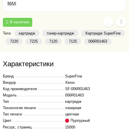
В наличии
Теги:
картридж
тонер-картридж
Картридж SuperFine
7220
7225
7120
7125
006R01463
Характеристики
Бренд
SuperFine
Вендор
Xerox
Код производителя
SF-006R01463
Модель
006R01463
Тип
картридж
Технология печати
лазерная
Тип печати
цветная
Цвет
Пурпурный
Ресурс, страниц
15000