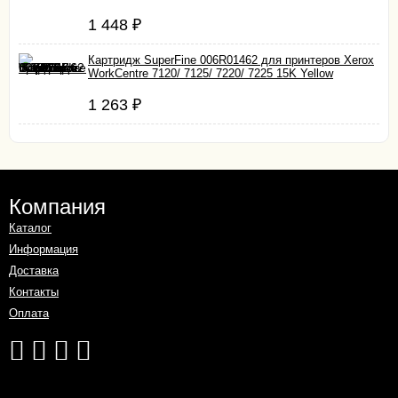
1 448
₽
Картридж SuperFine 006R01462 для принтеров Xerox
WorkCentre 7120/ 7125/ 7220/ 7225 15K Yellow
1 263
₽
Компания
Каталог
Информация
Доставка
Контакты
Оплата