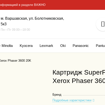
с информацией в разделе ВАЖНО
м. Варшавская, ул. Болотниковская,
5к3
Пн—Пт 09:00—18:00
- Minolta
Kyocera
Lexmark
Oki
Panasonic
Pant
erox Phaser 3600 20K
Картридж SuperF
Xerox Phaser 36
Бренд
Подробные характеристики