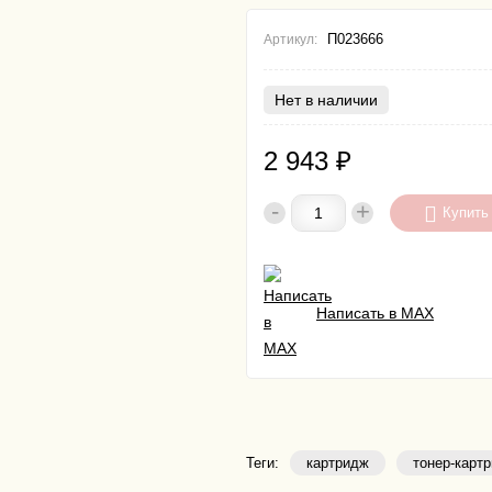
П023666
Артикул:
Нет в наличии
2 943
₽
-
+
Купить
Написать в MAX
Теги:
картридж
тонер-карт