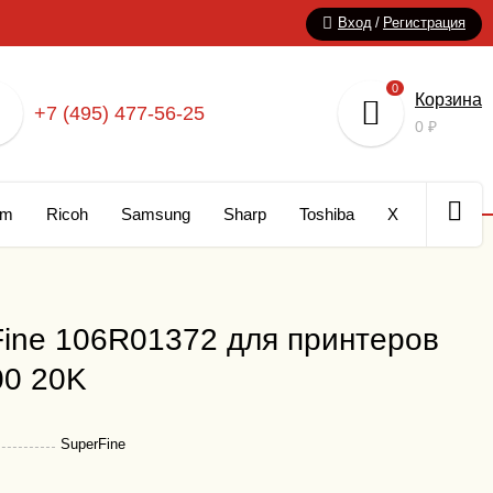
Вход
/
Регистрация
0
Корзина
+7 (495) 477-56-25
0
₽
um
Ricoh
Samsung
Sharp
Toshiba
Xerox
Кар
ine 106R01372 для принтеров
00 20K
SuperFine