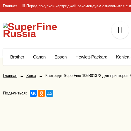
Главная
!!! Перед покупкой картриджей рекомендуем ознакомится 
Brother
Canon
Epson
Hewlett-Packard
Konica 
Главная
→
Xerox
→
Картридж SuperFine 106R01372 для принтеров X
Поделиться: