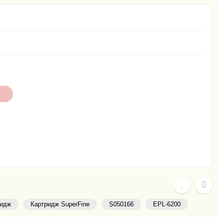
ридж
Картридж SuperFine
S050166
EPL-6200