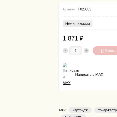
П020833
Артикул:
Нет в наличии
1 871
₽
-
+
Купить
Написать в MAX
Теги:
картридж
тонер-карт