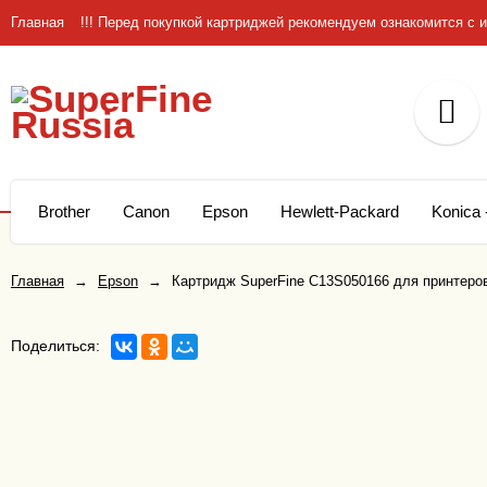
Главная
!!! Перед покупкой картриджей рекомендуем ознакомится 
Brother
Canon
Epson
Hewlett-Packard
Konica 
Главная
→
Epson
→
Картридж SuperFine C13S050166 для принтеро
Поделиться: