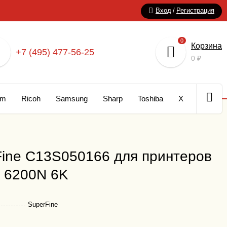
Вход
/
Регистрация
0
Корзина
+7 (495) 477-56-25
0
₽
um
Ricoh
Samsung
Sharp
Toshiba
Xerox
Кар
ine C13S050166 для принтеров
/ 6200N 6K
SuperFine