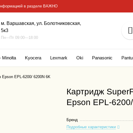
с информацией в разделе ВАЖНО
м. Варшавская, ул. Болотниковская,
5к3
Пн—Пт 09:00—18:00
- Minolta
Kyocera
Lexmark
Oki
Panasonic
Pant
в Epson EPL-6200/ 6200N 6K
Картридж SuperF
Epson EPL-6200
Бренд
Подробные характеристики