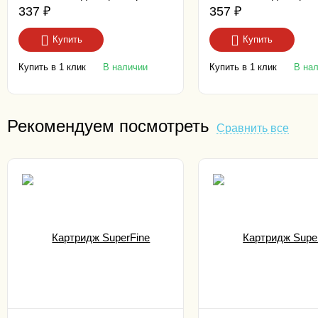
Color LaserJet CP1025/ M176/
Color LaserJet CP1025
337
₽
357
₽
M177 1.2K black
M177 1K cyan Premiu
Купить
Купить
Купить в 1 клик
Купить в 1 клик
В наличии
В на
Рекомендуем посмотреть
Сравнить все