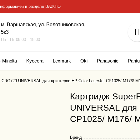
с информацией в разделе ВАЖНО
м. Варшавская, ул. Болотниковская,
5к3
Пн—Пт 09:00—18:00
- Minolta
Kyocera
Lexmark
Oki
Panasonic
Pant
/ CRG729 UNIVERSAL для принтеров HP Color LaserJet CP1025/ M176/ M
Картридж Super
UNIVERSAL для п
CP1025/ M176/ 
Бренд