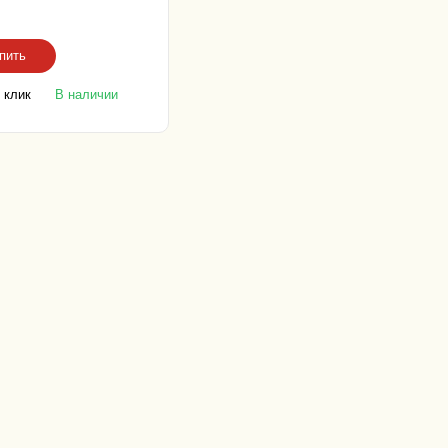
 3K
пить
 клик
В наличии