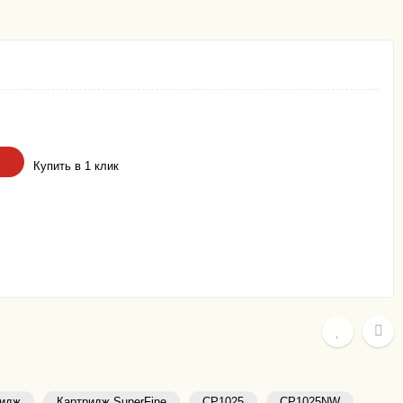
Купить в 1 клик
ридж
Картридж SuperFine
CP1025
CP1025NW