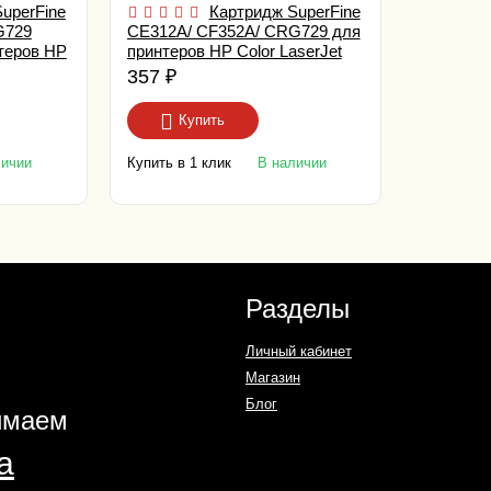
uperFine
Картридж SuperFine
G729
CE312A/ CF352A/ CRG729 для
теров HP
принтеров HP Color LaserJet
/ M176/
CP1025/ M176/ M177 1K yellow
357
₽
m
Premium
Купить
Купить в 1 клик
личии
В наличии
Разделы
Личный кабинет
Магазин
Блог
имаем