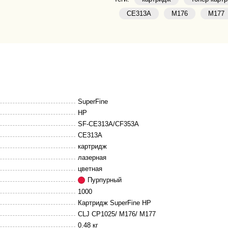
CE313A
M176
M177
SuperFine
HP
SF-CE313A/CF353A
CE313A
картридж
лазерная
цветная
Пурпурный
1000
Картридж SuperFine HP
CLJ CP1025/ M176/ M177
0.48 кг