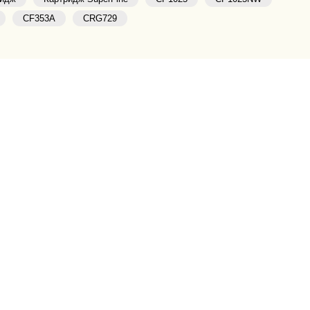
CF353A
CRG729