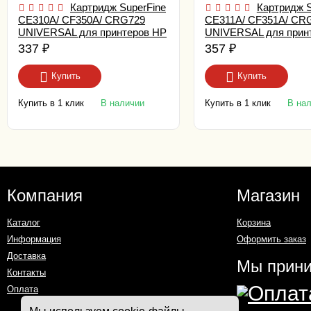
Картридж SuperFine
Картридж S
CE310A/ CF350A/ CRG729
CE311A/ CF351A/ CR
UNIVERSAL для принтеров HP
UNIVERSAL для прин
Color LaserJet CP1025/ M176/
Color LaserJet CP1025
337
₽
357
₽
M177 1.2K black
M177 1K cyan Premiu
Купить
Купить
Купить в 1 клик
Купить в 1 клик
В наличии
В на
Компания
Магазин
Каталог
Корзина
Информация
Оформить заказ
Доставка
Мы прин
Контакты
Оплата