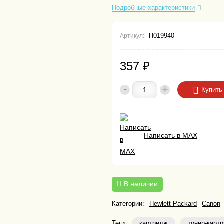
Подробные характеристики
П019940
Артикул:
357
₽
-
+
Купить
Написать в MAX
В наличии
Категории:
Hewlett-Packard
Canon
Теги:
картридж
тонер-карт