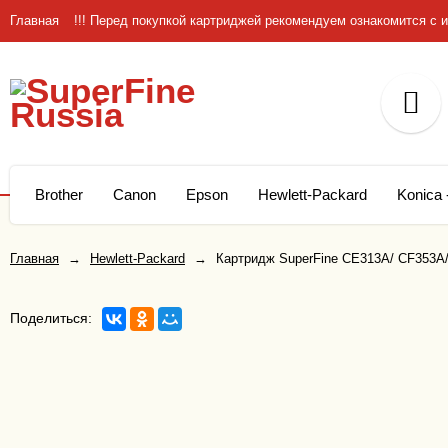
Главная
!!! Перед покупкой картриджей рекомендуем ознакомится 
Brother
Canon
Epson
Hewlett-Packard
Konica 
Главная
→
Hewlett-Packard
→
Картридж SuperFine CE313A/ CF353A
Поделиться: