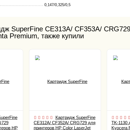
0,147/0,325/0,5
ридж SuperFine CE313A/ CF353A/ CRG72
ta Premium, также купили
uperFine
Картридж SuperFine
G729
CE312A/ CF352A/ CRG729 для
TK-1130 
теров HP
принтеров HP Color LaserJet
Kyocera 