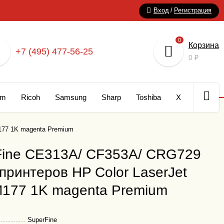
Вход
/
Регистрация
0
Корзина
+7 (495) 477-56-25
0
₽
um
Ricoh
Samsung
Sharp
Toshiba
Xerox
Кар
177 1K magenta Premium
Fine CE313A/ CF353A/ CRG729
ринтеров HP Color LaserJet
M177 1K magenta Premium
SuperFine