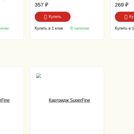
/ M176/
CP1025/ M176/ M177 1K yellow
1130MFP
357
₽
269
₽
m
Premium
Купить
Ку
Купить в 1 клик
Купить в 1
личии
В наличии