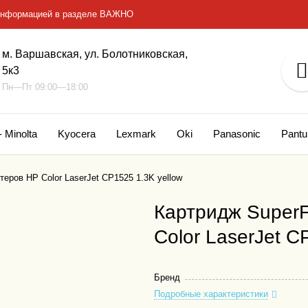
с информацией в разделе ВАЖНО
м. Варшавская, ул. Болотниковская,
5к3
Пн—Пт 09:00—18:00
- Minolta
Kyocera
Lexmark
Oki
Panasonic
Pant
еров HP Color LaserJet CP1525 1.3K yellow
Картридж SuperF
Color LaserJet C
Бренд
Подробные характеристики