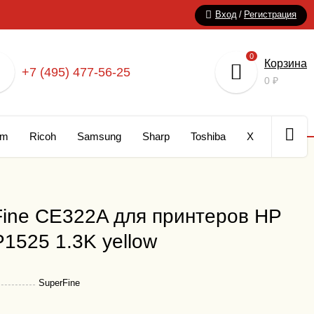
Вход
/
Регистрация
0
Корзина
+7 (495) 477-56-25
0
₽
um
Ricoh
Samsung
Sharp
Toshiba
Xerox
Кар
ine CE322A для принтеров HP
P1525 1.3K yellow
SuperFine