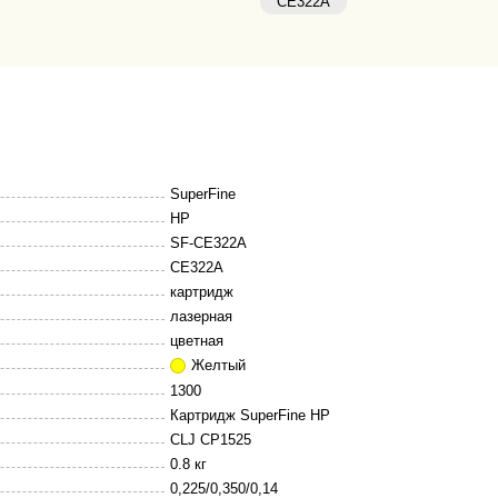
CE322A
SuperFine
HP
SF-CE322A
CE322A
картридж
лазерная
цветная
Желтый
1300
Картридж SuperFine HP
CLJ CP1525
0.8 кг
0,225/0,350/0,14