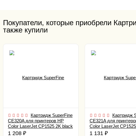
Покупатели, которые приобрели Картри
также купили
Картридж SuperFine
Картридж S
CE320A для принтеров HP
CE321A для принтеро
Color LaserJet CP1525 2K black
Color LaserJet CP1525
cyan
1 208
₽
1 131
₽