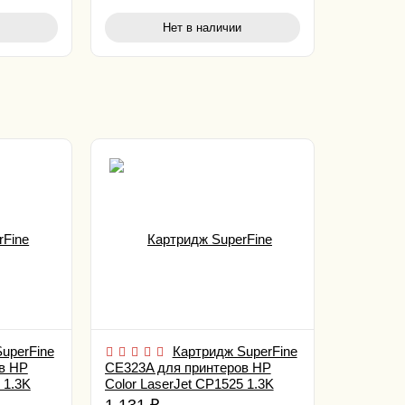
Нет в наличии
uperFine
Картридж SuperFine
в HP
CE323A для принтеров HP
 1.3K
Color LaserJet CP1525 1.3K
magenta