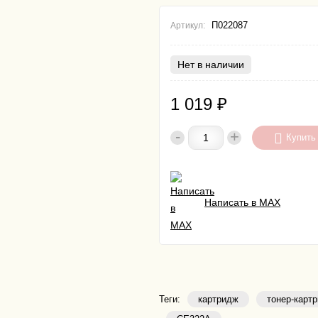
П022087
Артикул:
Нет в наличии
1 019
₽
-
+
Купить
Написать в MAX
Теги:
картридж
тонер-карт