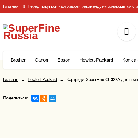
Главная
!!! Перед покупкой картриджей рекомендуем ознакомится 
Brother
Canon
Epson
Hewlett-Packard
Konica 
Главная
→
Hewlett-Packard
→
Картридж SuperFine CE322A для принт
Поделиться: