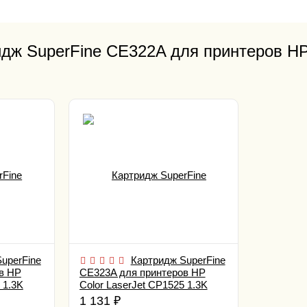
дж SuperFine CE322A для принтеров HP C
uperFine
Картридж SuperFine
в HP
CE323A для принтеров HP
 1.3K
Color LaserJet CP1525 1.3K
magenta
1 131
₽