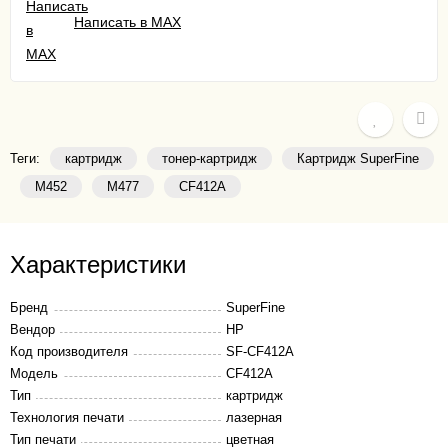
Написать в MAX
Теги:
картридж
тонер-картридж
Картридж SuperFine
M452
M477
CF412A
Характеристики
Бренд
SuperFine
Вендор
HP
Код производителя
SF-CF412A
Модель
CF412A
Тип
картридж
Технология печати
лазерная
Тип печати
цветная