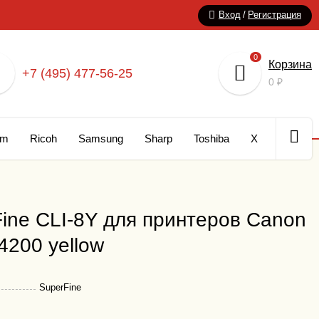
Вход
/
Регистрация
0
Корзина
+7 (495) 477-56-25
0
₽
um
Ricoh
Samsung
Sharp
Toshiba
Xerox
Кар
ine CLI-8Y для принтеров Canon
4200 yellow
SuperFine