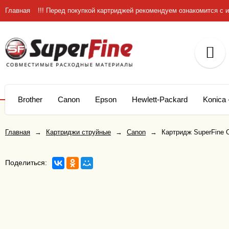
Главная
!!! Перед покупкой картриджей рекомендуем ознакомится 
Brother
Canon
Epson
Hewlett-Packard
Konica 
Главная
→
Картриджи струйные
→
Canon
→
Картридж SuperFine C
Поделиться: