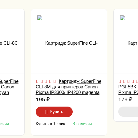
uperFine
Картридж SuperFine
 Canon
CLI-8M для принтеров Canon
PGI-5BK 
cyan
Pixma IP3300/ IP4200 magenta
Pixma IP
black
195
₽
179
₽
Купить
Купить в 1 клик
личии
В наличии