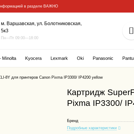
с информацией в разделе ВАЖНО
м. Варшавская, ул. Болотниковская,
5к3
Пн—Пт 09:00—18:00
- Minolta
Kyocera
Lexmark
Oki
Panasonic
Pant
LI-8Y для принтеров Canon Pixma IP3300/ IP4200 yellow
Картридж SuperF
Pixma IP3300/ IP
Бренд
Подробные характеристики