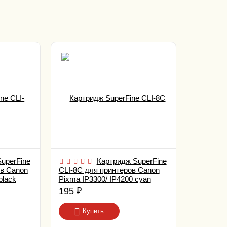
uperFine
Картридж SuperFine
ов Canon
CLI-8C для принтеров Canon
black
Pixma IP3300/ IP4200 cyan
195
₽
Купить