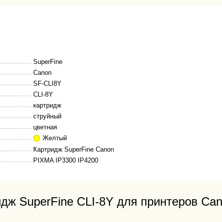
SuperFine
Canon
SF-CLI8Y
CLI-8Y
картридж
струйный
цветная
Желтый
Картридж SuperFine Canon
PIXMA IP3300 IP4200
дж SuperFine CLI-8Y для принтеров Cano