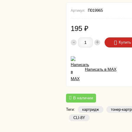
П019965
Артикул:
195
₽
-
+
Купить
Написать в MAX
В наличии
Теги:
картридж
тонер-карт
CLI-8Y