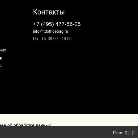
Контакты
+7 (495) 477-56-25
info@tdofficetorg.ru
Пн—Пт 09:00—18:00
ных
и
е
ее об обработке данных
Язык:
RU