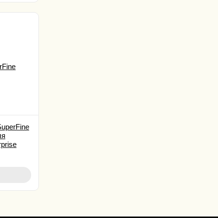
uperFine
ля
prise
5.5K