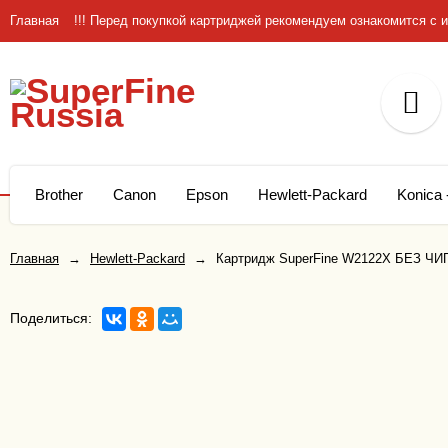
Главная
!!! Перед покупкой картриджей рекомендуем ознакомится 
Brother
Canon
Epson
Hewlett-Packard
Konica 
Главная
→
Hewlett-Packard
→
Картридж SuperFine W2122X БЕЗ ЧИПА 
Поделиться: