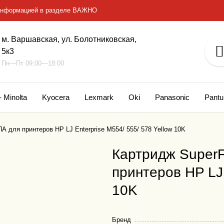
с информацией в разделе ВАЖНО
м. Варшавская, ул. Болотниковская,
5к3
Пн—Пт 09:00—18:00
- Minolta
Kyocera
Lexmark
Oki
Panasonic
Pant
для принтеров HP LJ Enterprise M554/ 555/ 578 Yellow 10K
Картридж Super
принтеров HP LJ 
10K
Бренд