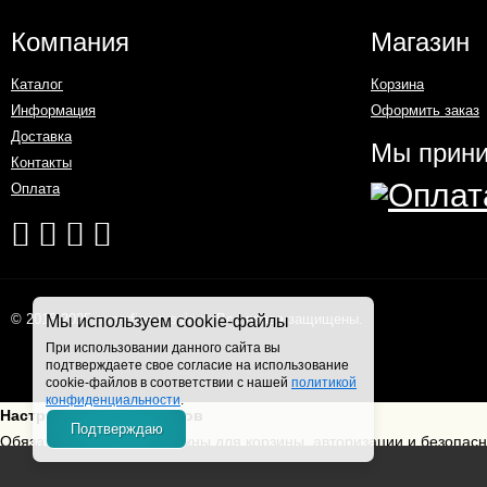
Компания
Магазин
Каталог
Корзина
Информация
Оформить заказ
Доставка
Мы прин
Контакты
Оплата
© 2018-2025 superfine-russia.ru Все права защищены.
Мы используем cookie-файлы
При использовании данного сайта вы
подтверждаете свое согласие на использование
cookie-файлов в соответствии с нашей
политикой
конфиденциальности
.
Настройки cookie-файлов
Подтверждаю
Обязательные cookies нужны для корзины, авторизации и безопас
Принять все
Отклонить необязательные
Настроить