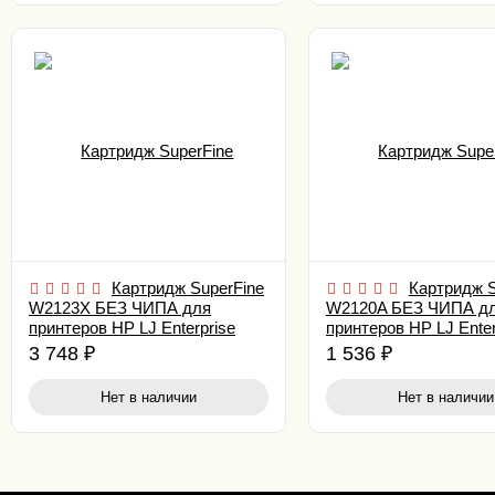
Картридж SuperFine
Картридж S
W2123X БЕЗ ЧИПА для
W2120A БЕЗ ЧИПА д
принтеров HP LJ Enterprise
принтеров HP LJ Enter
M554/ 555/ 578 Magenta 10K
M554/ 555/ 578 Black 
3 748
₽
1 536
₽
Нет в наличии
Нет в наличии