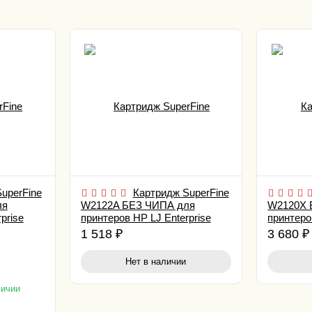
uperFine
Картридж SuperFine
ля
W2122A БЕЗ ЧИПА для
W2120X 
prise
принтеров HP LJ Enterprise
принтеро
a 4.5K
M554/ 555/ 578 Yellow 4.5K
M554/ 55
1 518
₽
3 680
₽
Нет в наличии
личии