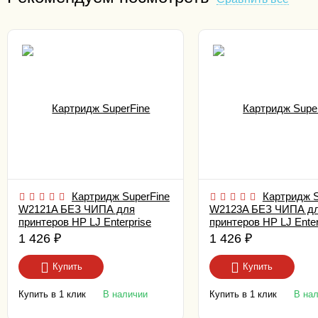
Картридж SuperFine
Картридж S
W2121A БЕЗ ЧИПА для
W2123A БЕЗ ЧИПА д
принтеров HP LJ Enterprise
принтеров HP LJ Enter
M554/ 555/ 578 Cyan 4.5K
M554/ 555/ 578 Magent
1 426
₽
1 426
₽
Купить
Купить
Купить в 1 клик
Купить в 1 клик
В наличии
В на