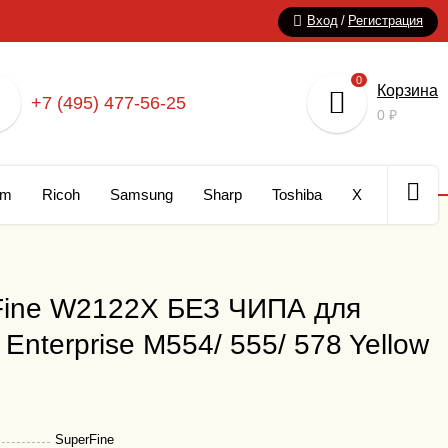
Вход
/
Регистрация
0
Корзина
+7 (495) 477-56-25
0
₽
um
Ricoh
Samsung
Sharp
Toshiba
Xerox
Кар
Fine W2122X БЕЗ ЧИПА для
Enterprise M554/ 555/ 578 Yellow
SuperFine