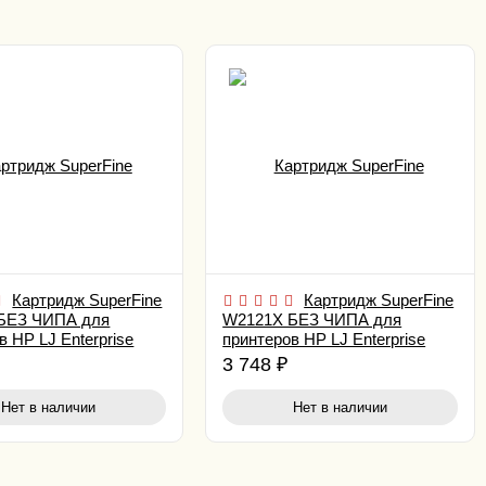
Картридж SuperFine
Картридж SuperFine
БЕЗ ЧИПА для
W2121X БЕЗ ЧИПА для
в HP LJ Enterprise
принтеров HP LJ Enterprise
5/ 578 Black 13K
M554/ 555/ 578 Cyan 10K
3 748
₽
Нет в наличии
Нет в наличии