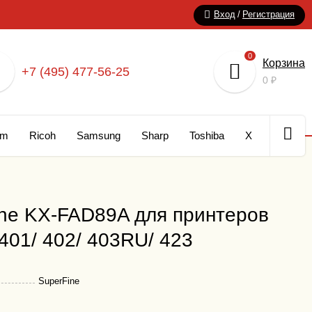
Вход
/
Регистрация
0
Корзина
+7 (495) 477-56-25
0
₽
um
Ricoh
Samsung
Sharp
Toshiba
Xerox
Кар
ne KX-FAD89A для принтеров
401/ 402/ 403RU/ 423
SuperFine