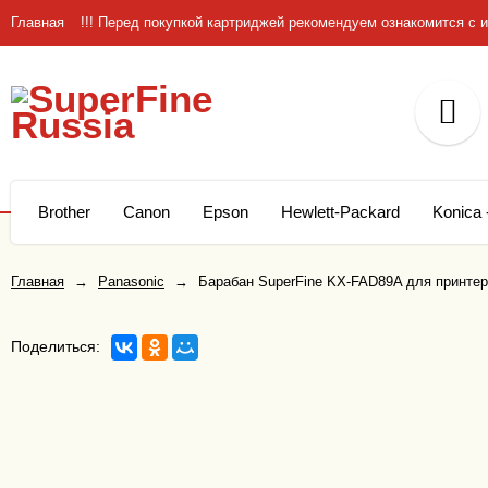
Главная
!!! Перед покупкой картриджей рекомендуем ознакомится 
Brother
Canon
Epson
Hewlett-Packard
Konica 
Главная
→
Panasonic
→
Барабан SuperFine KX-FAD89A для принтеро
Поделиться: