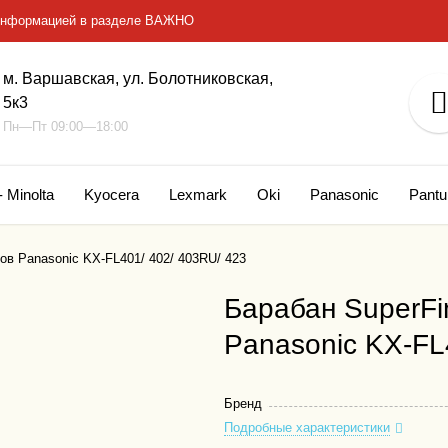
с информацией в разделе ВАЖНО
м. Варшавская, ул. Болотниковская,
5к3
Пн—Пт 09:00—18:00
- Minolta
Kyocera
Lexmark
Oki
Panasonic
Pant
в Panasonic KX-FL401/ 402/ 403RU/ 423
Барабан SuperFi
Panasonic KX-FL
Бренд
Подробные характеристики