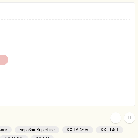
ридж
Барабан SuperFine
KX-FAD89A
KX-FL401