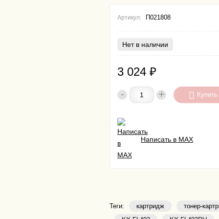
П021808
Артикул:
Нет в наличии
3 024
₽
-
+
Купить
Написать в MAX
Теги:
картридж
тонер-карт