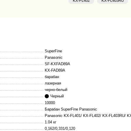
KX-FL402
KX-FL403RU
SuperFine
Panasonic
SF-KXFAD89A
KX-FAD89A
барабан
лазерная
черно-белый
Черный
10000
Барабан SuperFine Panasonic
Panasonic KX-FL401/ KX-FL402/ KX-FL403RU/ K
1.04 кг
0,162/0,331/0,120