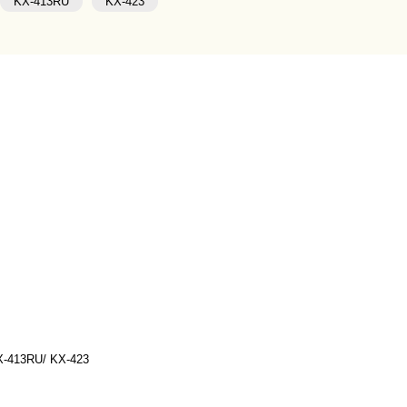
KX-413RU
KX-423
X-413RU/ KX-423