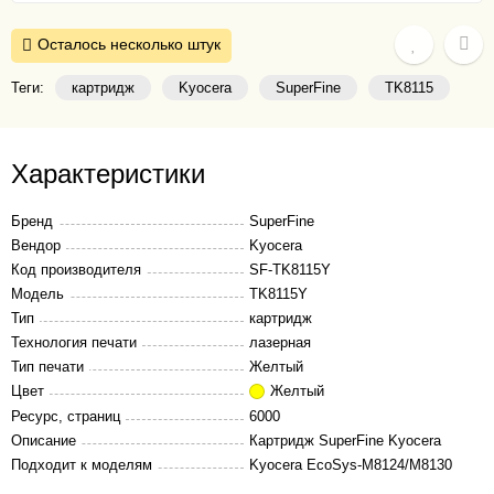
Осталось несколько штук
Теги:
картридж
Kyocera
SuperFine
TK8115
Характеристики
Бренд
SuperFine
Вендор
Kyocera
Код производителя
SF-TK8115Y
Модель
TK8115Y
Тип
картридж
Технология печати
лазерная
Тип печати
Желтый
Цвет
Желтый
Ресурс, страниц
6000
Описание
Картридж SuperFine Kyocera
Подходит к моделям
Kyocera EcoSys-M8124/M8130