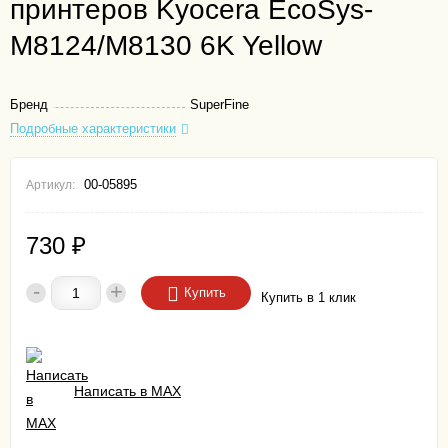
принтеров Kyocera EcoSys-
M8124/M8130 6K Yellow
Бренд
SuperFine
Подробные характеристики
00-05895
Артикул:
730
₽
-
+
Купить
Купить в 1 клик
Написать в MAX