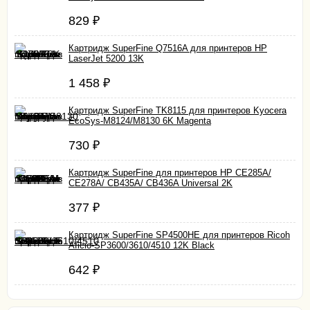
829
₽
Картридж SuperFine Q7516A для принтеров HP
LaserJet 5200 13K
1 458
₽
Картридж SuperFine TK8115 для принтеров Kyocera
EcoSys-M8124/M8130 6K Magenta
730
₽
Картридж SuperFine для принтеров HP CE285A/
CE278A/ CB435A/ CB436A Universal 2K
377
₽
Картридж SuperFine SP4500HE для принтеров Ricoh
Aficio-SP3600/3610/4510 12K Black
642
₽