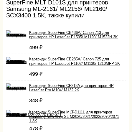
SuperFine MLT-D101S для принтеров
Samsung ML-2161/ ML2156/ ML2160/
SCX3400 1.5K, также купили
Картридж SuperFine CB436A/ Canon 713 для
принтеров HP LaserJet P1505/ M1120/ M1522N 3K
499
₽
Картридж SuperFine CE285A/ Canon 725 для
принтеров HP LaserJet P1102/ M1130/ 1210MFP 3K
499
₽
Картридж SuperFine CF218A для принтеров HP
LaserJet Pro M104/ M132 2K
348
₽
Картридж SuperFine MLT-D111L для принтеров
Samsung New Chip SL-M2020/2021/2022/2070/2071
1.8K
478
₽