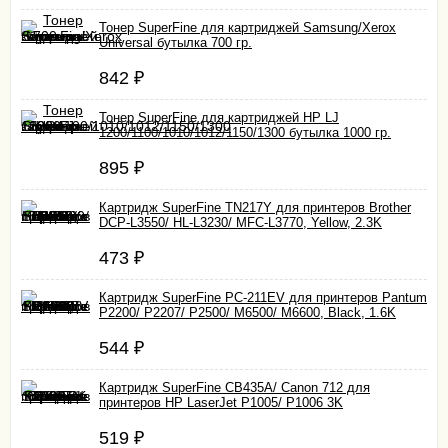
Тонер SuperFine для картриджей Samsung/Xerox
Universal бутылка 700 гр.
842
₽
Тонер SuperFine для картриджей HP LJ
1200/1100/1010/1012/1150/1300 бутылка 1000 гр.
895
₽
Картридж SuperFine TN217Y для принтеров Brother
DCP-L3550/ HL-L3230/ MFC-L3770, Yellow, 2.3K
473
₽
Картридж SuperFine PC-211EV для принтеров Pantum
P2200/ P2207/ P2500/ M6500/ M6600, Black, 1.6K
544
₽
Картридж SuperFine CB435A/ Canon 712 для
принтеров HP LaserJet P1005/ P1006 3K
519
₽