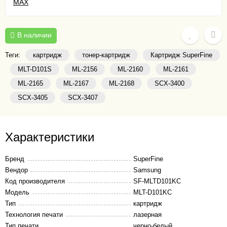
В наличии
Теги:
картридж
тонер-картридж
Картридж SuperFine
MLT-D101S
ML-2156
ML-2160
ML-2161
ML-2165
ML-2167
ML-2168
SCX-3400
SCX-3405
SCX-3407
Характеристики
Бренд
SuperFine
Вендор
Samsung
Код производителя
SF-MLTD101KC
Модель
MLT-D101KC
Тип
картридж
Технология печати
лазерная
Тип печати
черно-белый