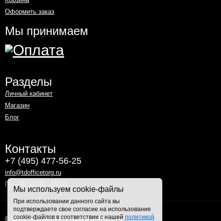
Оформить заказ
Мы принимаем
Разделы
Личный кабинет
Магазин
Блог
Контакты
+7 (495) 477-56-25
info@tdofficetorg.ru
Пн—Пт 09:00—18:00
Мы используем cookie-файлы
При использовании данного сайта вы
подтверждаете свое согласие на использование
cookie-файлов в соответствии с нашей
политикой
© 2018-2025 superfine-russia.ru Все