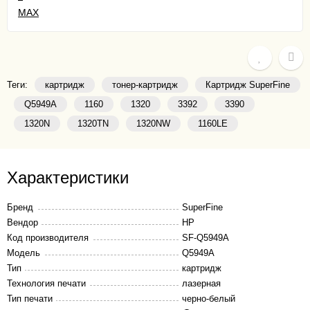
Теги:
картридж
тонер-картридж
Картридж SuperFine
Q5949A
1160
1320
3392
3390
1320N
1320ТN
1320NW
1160LЕ
Характеристики
Бренд
SuperFine
Вендор
HP
Код производителя
SF-Q5949A
Модель
Q5949A
Тип
картридж
Технология печати
лазерная
Тип печати
черно-белый