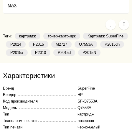
Теги:
картридж
тонер-картридж
Картридж SuperFine
P2014
P2015
M2727
Q7553A
P2015dn
P2015x
P2010
P2015d
P2015N
Характеристики
Бренд
SuperFine
Вендор
HP
Код производителя
SF-Q7553A
Модель
Q7553A
Тип
картридж
Технология печати
лазерная
Тип печати
черно-белый