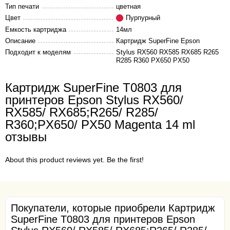
Тип печати
цветная
Цвет
Пурпурный
Емкость картриджа
14мл
Описание
Картридж SuperFine Epson
Подходит к моделям
Stylus RX560 RX585 RX685 R265
R285 R360 PX650 PX50
Картридж SuperFine T0803 для
принтеров Epson Stylus RX560/
RX585/ RX685;R265/ R285/
R360;PX650/ PX50 Magenta 14 ml
отзывы
About this product reviews yet. Be the first!
Покупатели, которые приобрели Картридж
SuperFine T0803 для принтеров Epson