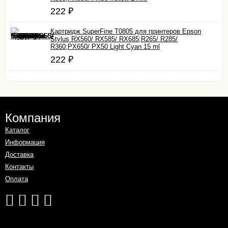
222
₽
Картридж SuperFine T0805 для принтеров Epson
Stylus RX560/ RX585/ RX685;R265/ R285/
R360;PX650/ PX50 Light Cyan 15 ml
222
₽
Компания
Каталог
Информация
Доставка
Контакты
Оплата