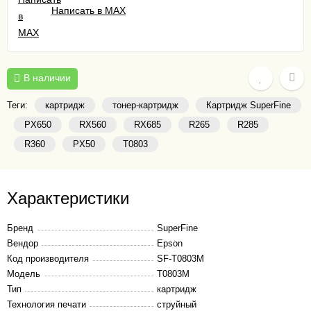
Написать в MAX
В наличии
Теги:
картридж
тонер-картридж
Картридж SuperFine
PX650
RX560
RX685
R265
R285
R360
PX50
T0803
Характеристики
Бренд
SuperFine
Вендор
Epson
Код производителя
SF-T0803M
Модель
T0803M
Тип
картридж
Технология печати
струйный