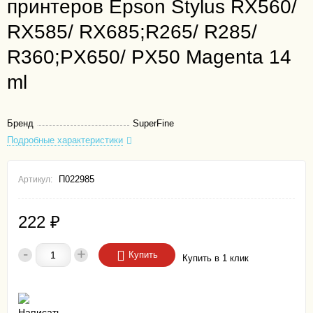
принтеров Epson Stylus RX560/
RX585/ RX685;R265/ R285/
R360;PX650/ PX50 Magenta 14
ml
Бренд
SuperFine
Подробные характеристики
П022985
Артикул:
222
₽
-
+
Купить
Купить в 1 клик