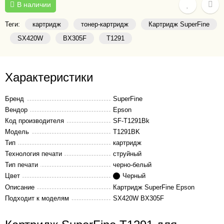
В наличии
Теги:
картридж
тонер-картридж
Картридж SuperFine
SX420W
BX305F
T1291
Характеристики
Бренд
SuperFine
Вендор
Epson
Код производителя
SF-T1291Bk
Модель
T1291BK
Тип
картридж
Технология печати
струйный
Тип печати
черно-белый
Цвет
Черный
Описание
Картридж SuperFine Epson
Подходит к моделям
SX420W BX305F