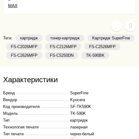
Теги:
картридж
тонер-картридж
Картридж SuperFine
FS-C2026MFP
FS-C2126MFP
FS-C2526MFP
FS-C2626MFP
FS-C5250DN
TK-590BK
Характеристики
Бренд
SuperFine
Вендор
Kyocera
Код производителя
SF-TK590K
Модель
TK-590K
Тип
картридж
Технология печати
лазерная
Тип печати
черно-белый