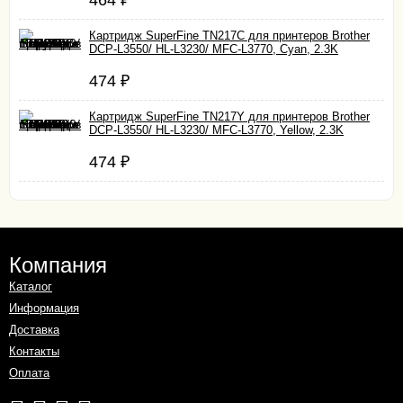
464
₽
Картридж SuperFine TN217C для принтеров Brother
DCP-L3550/ HL-L3230/ MFC-L3770, Cyan, 2.3K
474
₽
Картридж SuperFine TN217Y для принтеров Brother
DCP-L3550/ HL-L3230/ MFC-L3770, Yellow, 2.3K
474
₽
Компания
Каталог
Информация
Доставка
Контакты
Оплата