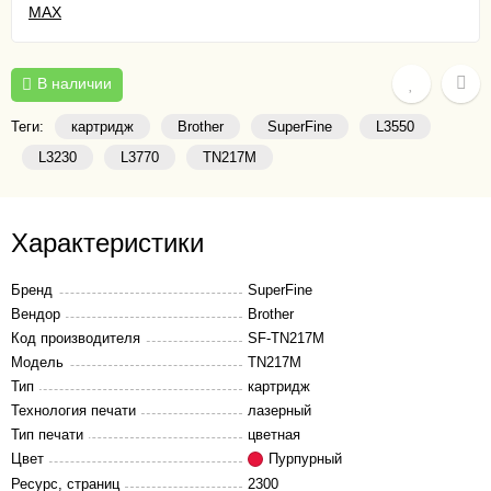
В наличии
Теги:
картридж
Brother
SuperFine
L3550
L3230
L3770
TN217M
Характеристики
Бренд
SuperFine
Вендор
Brother
Код производителя
SF-TN217M
Модель
TN217M
Тип
картридж
Технология печати
лазерный
Тип печати
цветная
Цвет
Пурпурный
Ресурс, страниц
2300