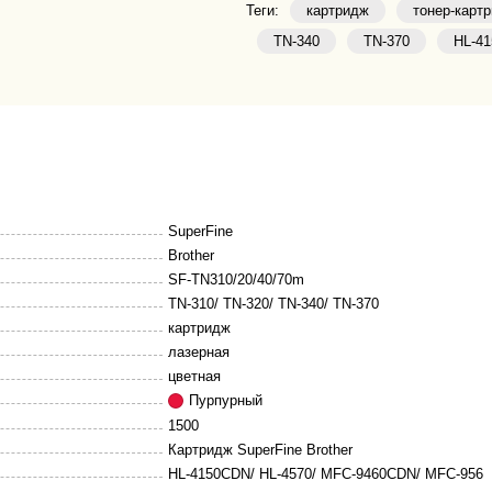
Теги:
картридж
тонер-карт
TN-340
TN-370
HL-4
SuperFine
Brother
SF-TN310/20/40/70m
TN-310/ TN-320/ TN-340/ TN-370
картридж
лазерная
цветная
Пурпурный
1500
Картридж SuperFine Brother
HL-4150CDN/ HL-4570/ MFC-9460CDN/ MFC-956