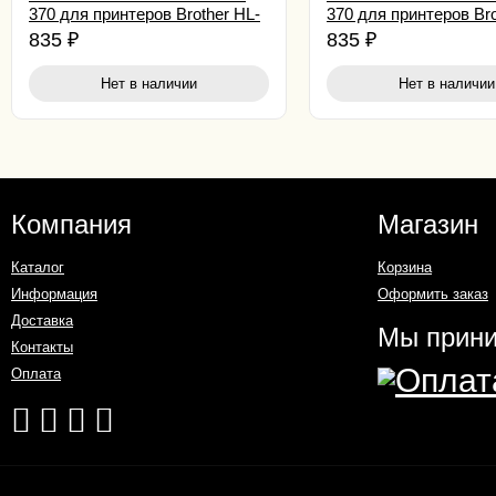
370 для принтеров Brother HL-
370 для принтеров Bro
4150CDN/ 4570/ MFC9460CDN/
4150CDN/ 4570/ MFC
835
₽
835
₽
MFC956 1.5K cyan
MFC956 1.5K yellow
Нет в наличии
Нет в наличии
Компания
Магазин
Каталог
Корзина
Информация
Оформить заказ
Доставка
Мы прин
Контакты
Оплата