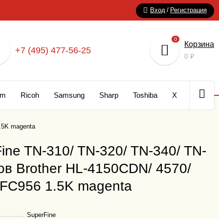
Вход
/
Регистрация
0
Корзина
+7 (495) 477-56-25
0
₽
um
Ricoh
Samsung
Sharp
Toshiba
Xerox
Кар
.5K magenta
ine TN-310/ TN-320/ TN-340/ TN-
ов Brother HL-4150CDN/ 4570/
C956 1.5K magenta
SuperFine