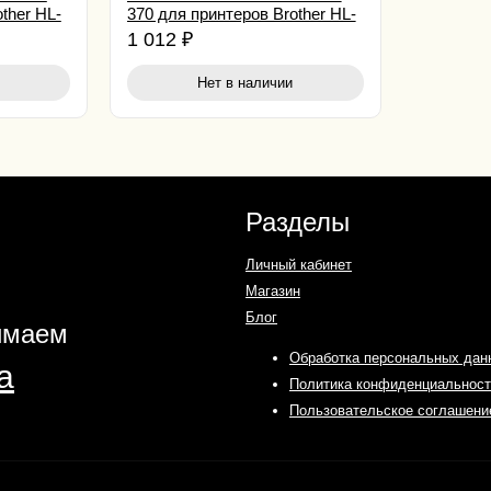
ther HL-
370 для принтеров Brother HL-
9460CDN/
4150CDN/ 4570/ MFC9460CDN/
1 012
₽
MFC956 2.5K black
Нет в наличии
Разделы
Личный кабинет
Магазин
Блог
имаем
Обработка персональных дан
Политика конфиденциальност
Пользовательское соглашени