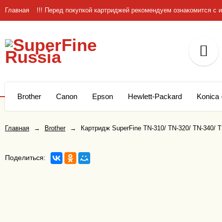
Главная
!!! Перед покупкой картриджей рекомендуем ознакомится 
Brother
Canon
Epson
Hewlett-Packard
Konica 
Главная
→
Brother
→
Картридж SuperFine TN-310/ TN-320/ TN-340/
Поделиться: