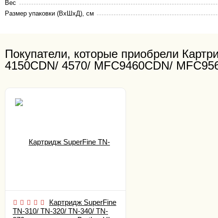
Вес
Размер упаковки (ВхШхД), см
Покупатели, которые приобрели Картри
4150CDN/ 4570/ MFC9460CDN/ MFC956 
Картридж SuperFine
TN-310/ TN-320/ TN-340/ TN-