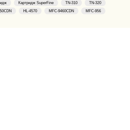
ридж
Картридж SuperFine
TN-310
TN-320
150CDN
HL-4570
MFC-9460CDN
MFC-956