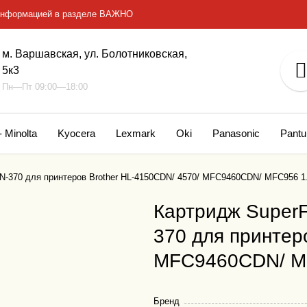
с информацией в разделе ВАЖНО
м. Варшавская, ул. Болотниковская,
5к3
Пн—Пт 09:00—18:00
- Minolta
Kyocera
Lexmark
Oki
Panasonic
Pant
 TN-370 для принтеров Brother HL-4150CDN/ 4570/ MFC9460CDN/ MFC956 1
Картридж SuperF
370 для принтер
MFC9460CDN/ MF
Бренд