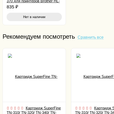
370 для принтеров Brother HL-
4150CDN/ 4570/ MFC9460CDN/
835
₽
MFC956 1.5K yellow
Нет в наличии
Рекомендуем посмотреть
Сравнить все
Картридж SuperFine
Картридж S
TN-310/ TN-320/ TN-340/ TN-
TN-310/ TN-320/ TN-34