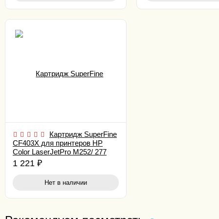
Картридж SuperFine
CF403X для принтеров HP
Color LaserJetPro M252/ 277
2.3K Magenta
1 221
₽
Нет в наличии