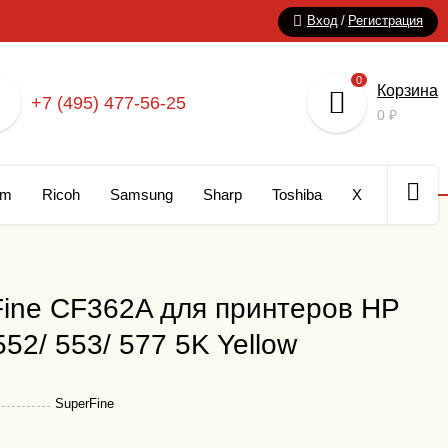
Вход
/
Регистрация
0
Корзина
+7 (495) 477-56-25
0
₽
um
Ricoh
Samsung
Sharp
Toshiba
Xerox
Кар
ine CF362A для принтеров HP
552/ 553/ 577 5K Yellow
SuperFine