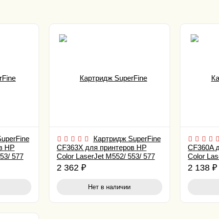
uperFine
Картридж SuperFine
в HP
CF363X для принтеров HP
CF360A 
53/ 577
Color LaserJet M552/ 553/ 577
Color Las
9.5K Magenta
6K Black
2 362
₽
2 138
₽
Нет в наличии