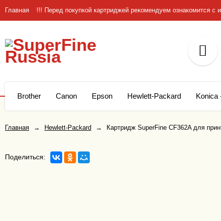
Главная
!!! Перед покупкой картриджей рекомендуем ознакомится 
Brother
Canon
Epson
Hewlett-Packard
Konica 
Главная
→
Hewlett-Packard
→
Картридж SuperFine CF362A для принт
Поделиться: