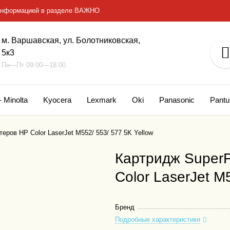
с информацией в разделе ВАЖНО
м. Варшавская, ул. Болотниковская,
5к3
Пн—Пт 09:00—18:00
- Minolta
Kyocera
Lexmark
Oki
Panasonic
Pant
еров HP Color LaserJet M552/ 553/ 577 5K Yellow
Картридж SuperF
Color LaserJet M
Бренд
Подробные характеристики