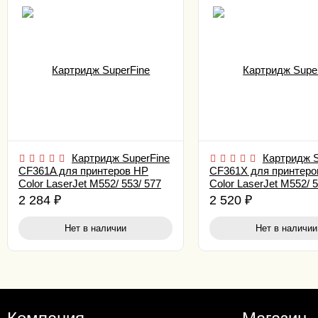
Картридж SuperFine
Картридж S
CF361A для принтеров HP
CF361X для принтеро
Color LaserJet M552/ 553/ 577
Color LaserJet M552/ 5
5K Cyan
9.5K Cyan
2 284
₽
2 520
₽
Нет в наличии
Нет в наличии