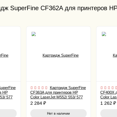
дж SuperFine CF362A для принтеров HP 
uperFine
Картридж SuperFine
в HP
CF363A для принтеров HP
CF400X 
53/ 577
Color LaserJet M552/ 553/ 577
Color La
5K Magenta
2.8K Bla
2 284
₽
1 262
₽
Нет в наличии