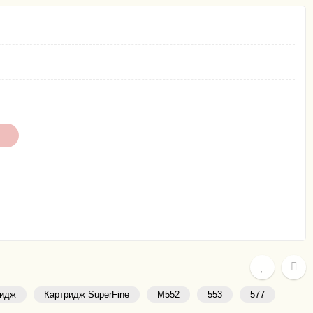
ридж
Картридж SuperFine
M552
553
577