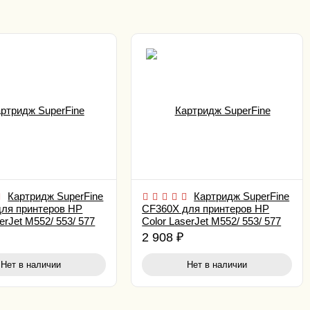
Картридж SuperFine
Картридж SuperFine
для принтеров HP
CF360X для принтеров HP
erJet M552/ 553/ 577
Color LaserJet M552/ 553/ 577
12.5K Black
2 908
₽
Нет в наличии
Нет в наличии