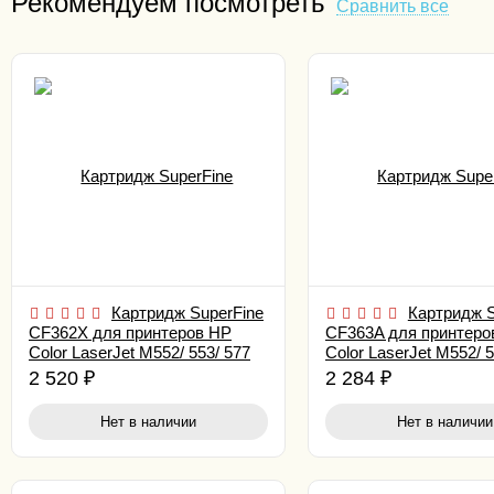
Рекомендуем посмотреть
Сравнить все
Картридж SuperFine
Картридж S
CF362X для принтеров HP
CF363A для принтеро
Color LaserJet M552/ 553/ 577
Color LaserJet M552/ 5
9.5K Yellow
5K Magenta
2 520
₽
2 284
₽
Нет в наличии
Нет в наличии