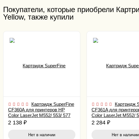
Покупатели, которые приобрели Картри
Yellow, также купили
Картридж SuperFine
Картридж S
CF360A для принтеров HP
CF361A для принтеро
Color LaserJet M552/ 553/ 577
Color LaserJet M552/ 5
6K Black
5K Cyan
2 138
₽
2 284
₽
Нет в наличии
Нет в наличии