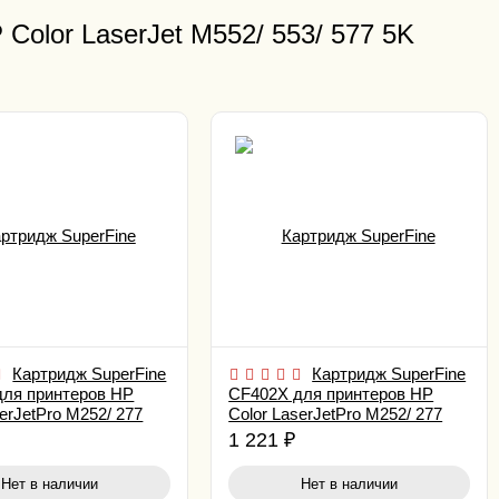
Color LaserJet M552/ 553/ 577 5K
Картридж SuperFine
Картридж SuperFine
для принтеров HP
CF402X для принтеров HP
serJetPro M252/ 277
Color LaserJetPro M252/ 277
ck
2.3K Yellow
1 221
₽
Нет в наличии
Нет в наличии