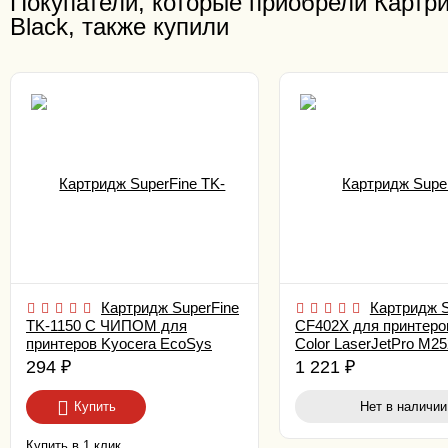
Покупатели, которые приобрели Картри
Black, также купили
Картридж SuperFine
Картридж S
TK-1150 С ЧИПОМ для
CF402X для принтеро
принтеров Kyocera EcoSys
Color LaserJetPro M25
M2135/ P2235/ M2635/ 2735 3K
2.3K Yellow
294
₽
1 221
₽
Купить
Нет в наличии
Купить в 1 клик