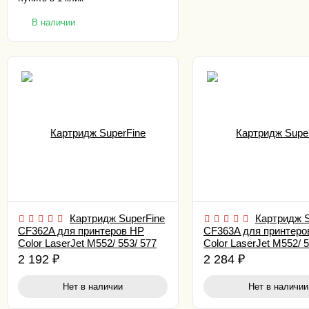
В наличии
Картридж SuperFine
Картридж S
CF362A для принтеров HP
CF363A для принтеро
Color LaserJet M552/ 553/ 577
Color LaserJet M552/ 5
5K Yellow
5K Magenta
2 192
₽
2 284
₽
Нет в наличии
Нет в наличии