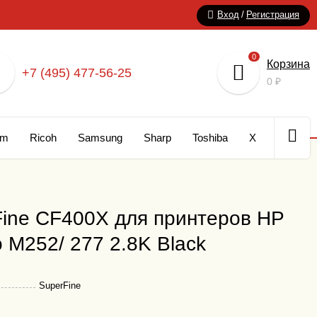
Вход
/
Регистрация
0
Корзина
+7 (495) 477-56-25
0
₽
um
Ricoh
Samsung
Sharp
Toshiba
Xerox
Кар
ine CF400X для принтеров HP
o M252/ 277 2.8K Black
SuperFine