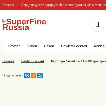
Главная
!!! Перед покупкой картриджей рекомендуем ознакомится 
Brother
Canon
Epson
Hewlett-Packard
Konica 
Главная
→
Hewlett-Packard
→
Картридж SuperFine CF400X для принт
Поделиться: