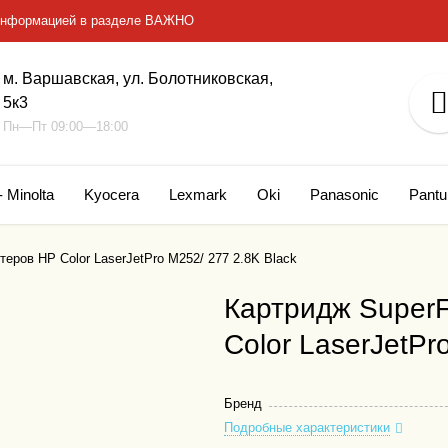
с информацией в разделе ВАЖНО
м. Варшавская, ул. Болотниковская,
5к3
Пн—Пт 09:00—18:00
- Minolta
Kyocera
Lexmark
Oki
Panasonic
Pant
еров HP Color LaserJetPro M252/ 277 2.8K Black
Картридж SuperF
Color LaserJetPr
Бренд
Подробные характеристики