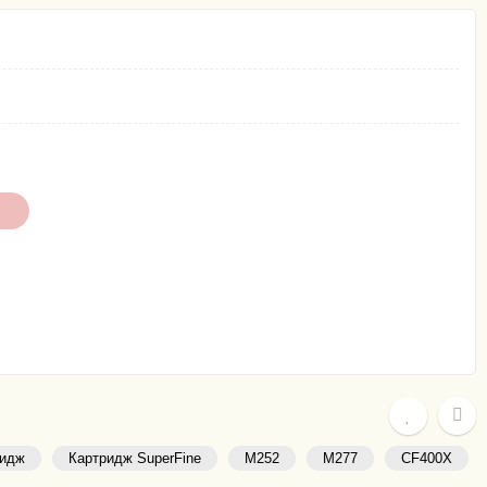
ридж
Картридж SuperFine
M252
M277
CF400X