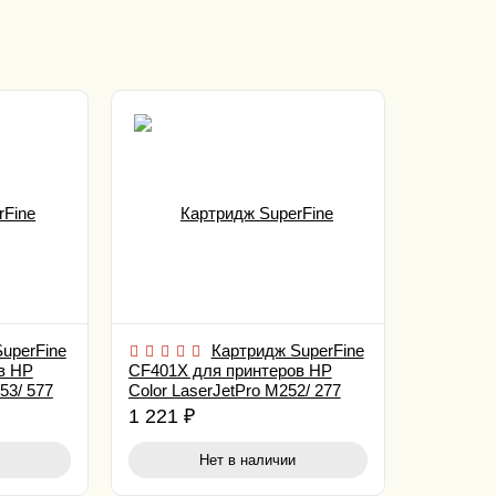
uperFine
Картридж SuperFine
в HP
CF401X для принтеров HP
53/ 577
Color LaserJetPro M252/ 277
2.3K Cyan
1 221
₽
Нет в наличии