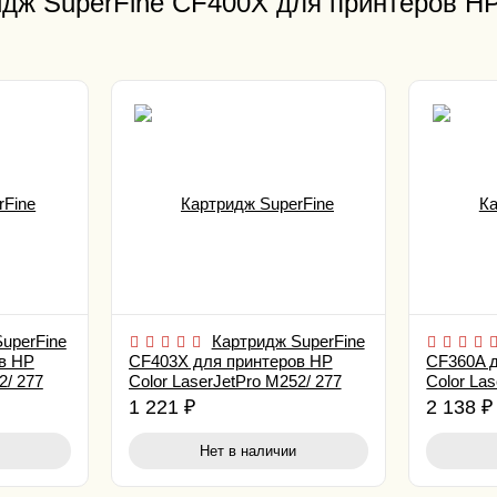
дж SuperFine CF400X для принтеров HP 
uperFine
Картридж SuperFine
в HP
CF403X для принтеров HP
CF360A 
2/ 277
Color LaserJetPro M252/ 277
Color Las
2.3K Magenta
6K Black
1 221
₽
2 138
₽
Нет в наличии