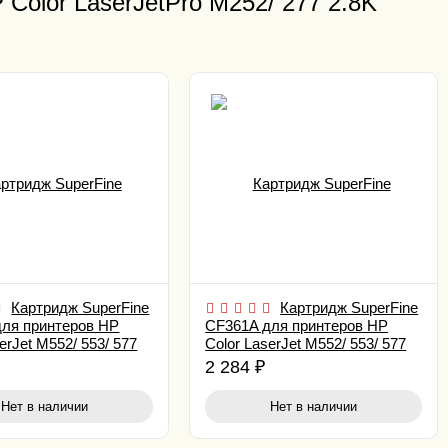
Color LaserJetPro M252/ 277 2.8K
Картридж SuperFine
Картридж SuperFine
для принтеров HP
CF361A для принтеров HP
erJet M552/ 553/ 577
Color LaserJet M552/ 553/ 577
5K Cyan
2 284
₽
Нет в наличии
Нет в наличии