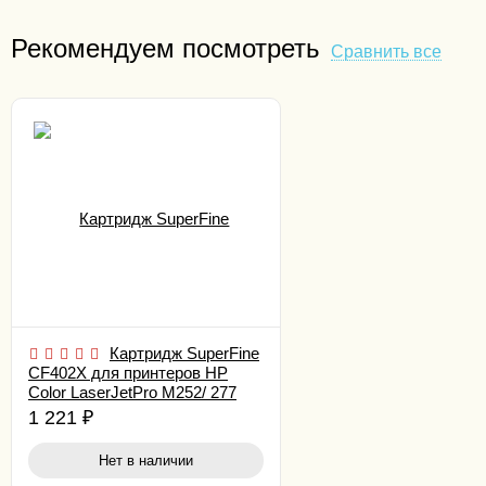
Рекомендуем посмотреть
Сравнить все
Картридж SuperFine
CF402X для принтеров HP
Color LaserJetPro M252/ 277
2.3K Yellow
1 221
₽
Нет в наличии